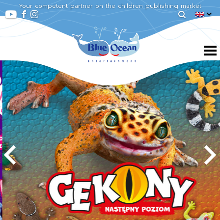
Your competent partner on the children publishing market