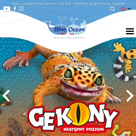
Your competent partner on the children publishing market