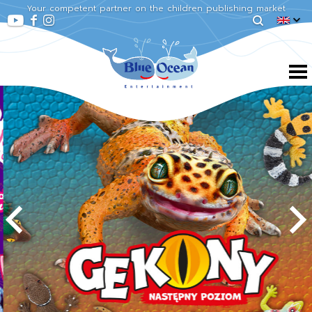
Your competent partner on the children publishing market