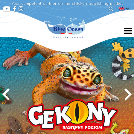
Your competent partner on the children publishing market