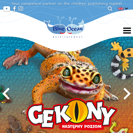
Your competent partner on the children publishing market