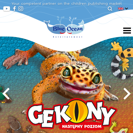
Your competent partner on the children publishing market