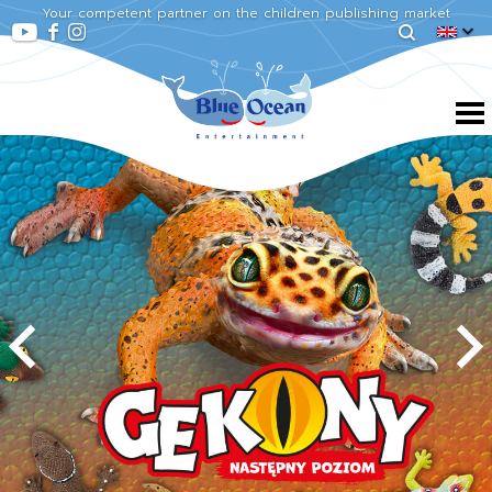
Your competent partner on the children publishing market