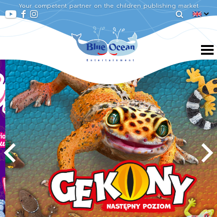
Your competent partner on the children publishing market