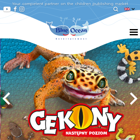
Your competent partner on the children publishing market