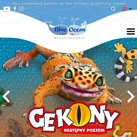
Your competent partner on the children publishing market