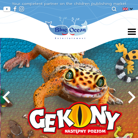
Your competent partner on the children publishing market