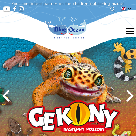
Your competent partner on the children publishing market