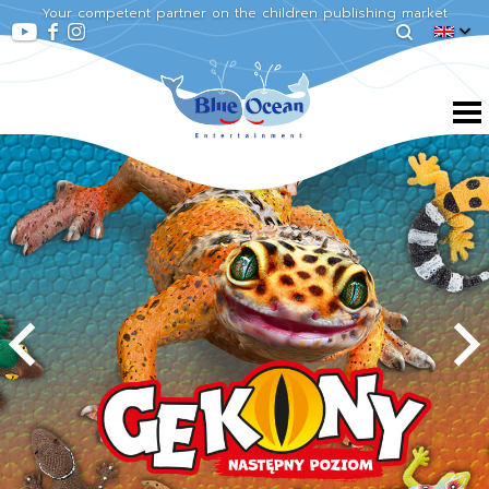
Your competent partner on the children publishing market