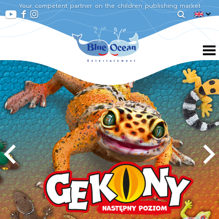
Your competent partner on the children publishing market