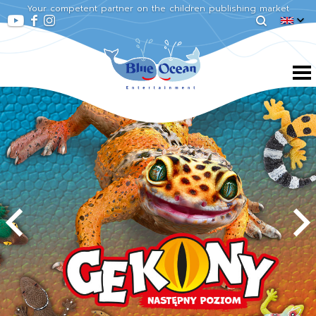
Your competent partner on the children publishing market