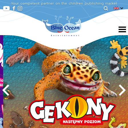
Your competent partner on the children publishing market