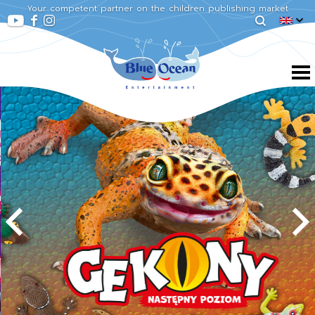
Your competent partner on the children publishing market