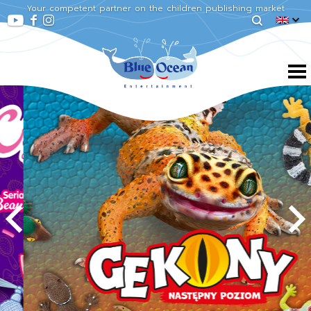
Your competent partner on the children publishing market