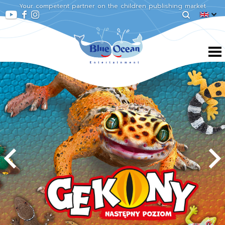
Your competent partner on the children publishing market