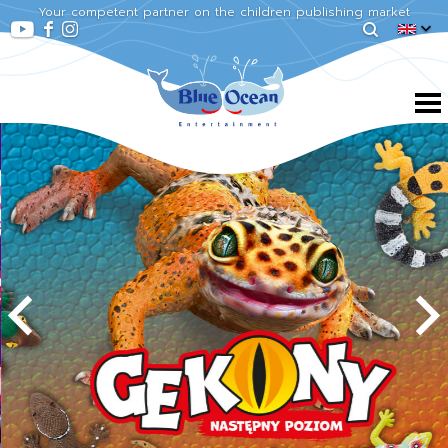
Your competent partner on the children publishing market