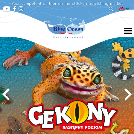
Your competent partner on the children publishing market