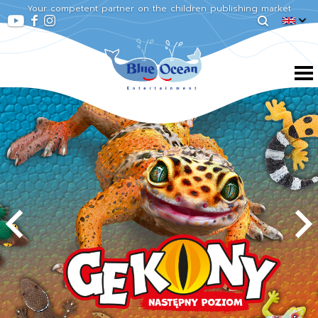
Your competent partner on the children publishing market