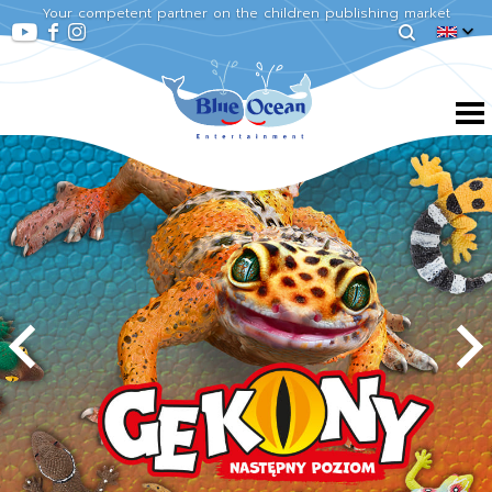
Your competent partner on the children publishing market