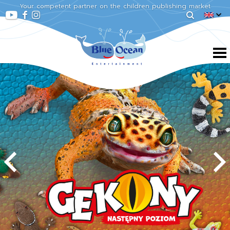
Your competent partner on the children publishing market