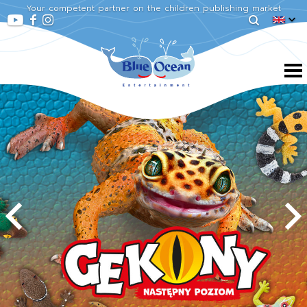
Your competent partner on the children publishing market