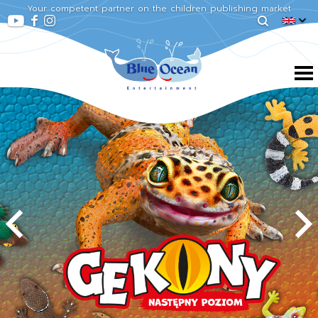
Your competent partner on the children publishing market