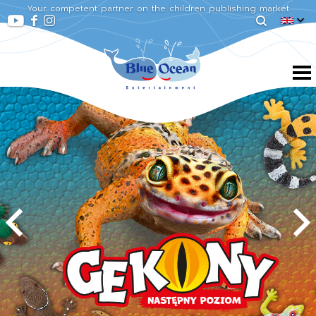
Your competent partner on the children publishing market