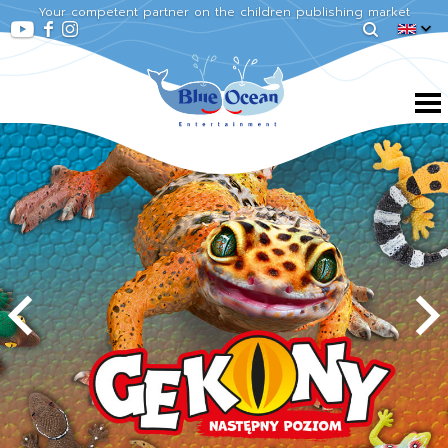
Your competent partner on the children publishing market