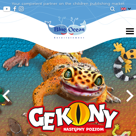
Your competent partner on the children publishing market