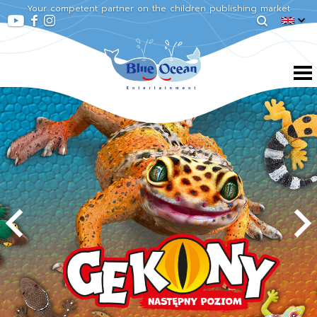
Your competent partner on the children publishing market