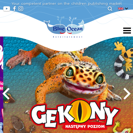
Your competent partner on the children publishing market