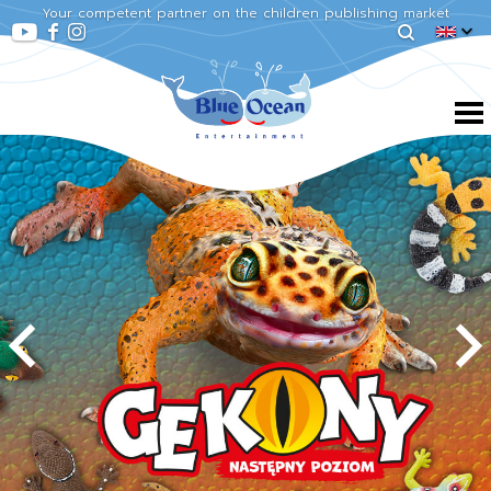
Your competent partner on the children publishing market