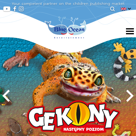
Your competent partner on the children publishing market