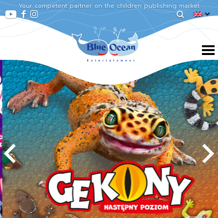
Your competent partner on the children publishing market