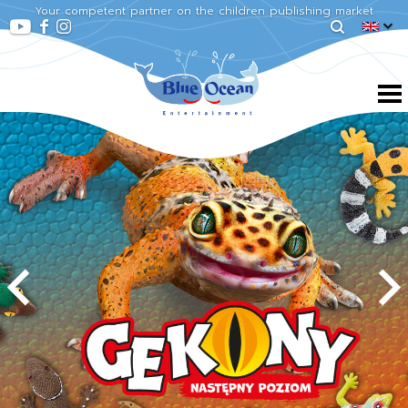
Your competent partner on the children publishing market