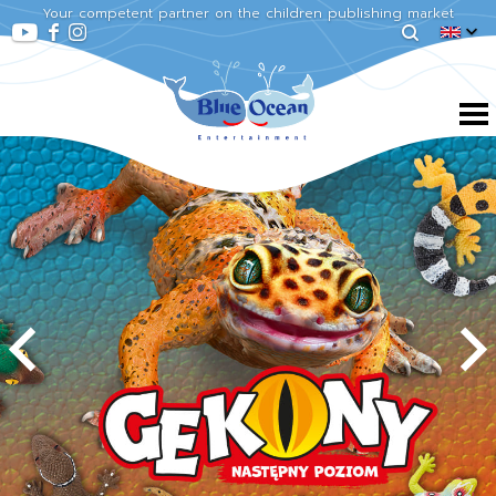
Your competent partner on the children publishing market