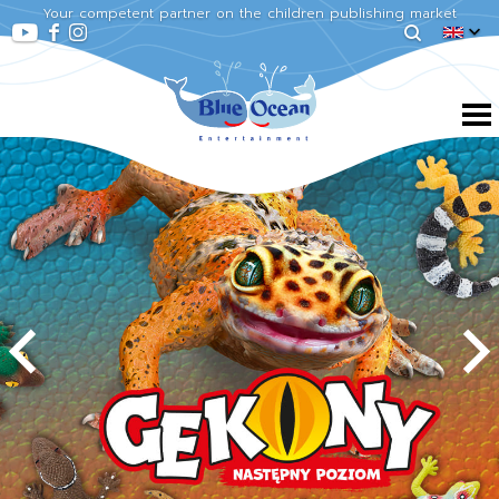
Your competent partner on the children publishing market