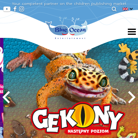
Your competent partner on the children publishing market