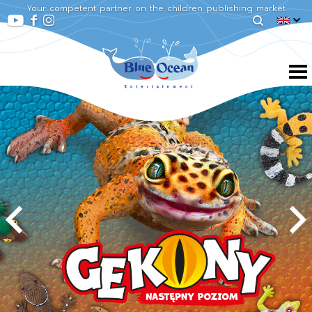
Your competent partner on the children publishing market