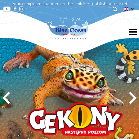
Your competent partner on the children publishing market