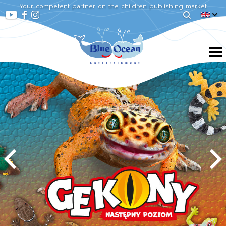
Your competent partner on the children publishing market