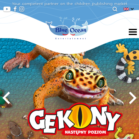
Your competent partner on the children publishing market