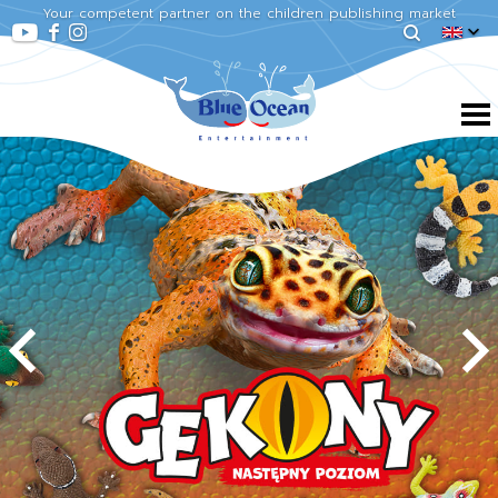
Your competent partner on the children publishing market