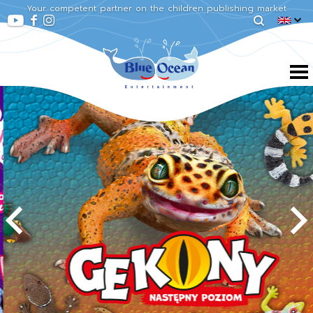
Your competent partner on the children publishing market