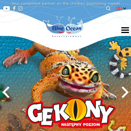
Your competent partner on the children publishing market