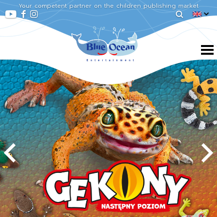
Your competent partner on the children publishing market