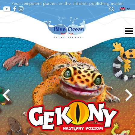
Your competent partner on the children publishing market