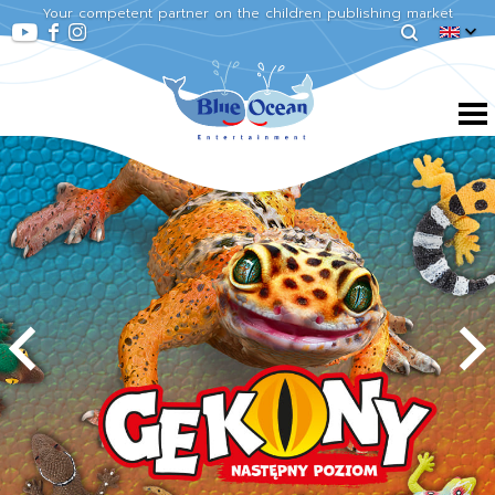
Your competent partner on the children publishing market