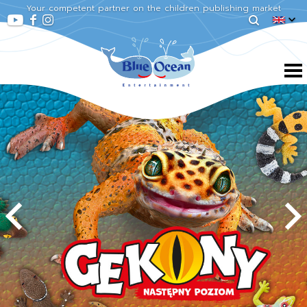
Your competent partner on the children publishing market