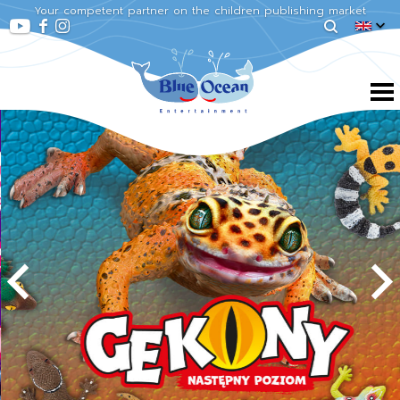
Your competent partner on the children publishing market